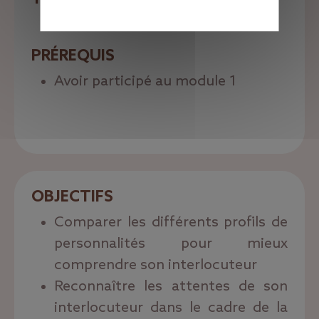
Pack complet (J1 et J2) : 500€HT
PRÉREQUIS
Avoir participé au module 1
OBJECTIFS
Comparer les différents profils de
personnalités pour mieux
comprendre son interlocuteur
Reconnaître les attentes de son
interlocuteur dans le cadre de la