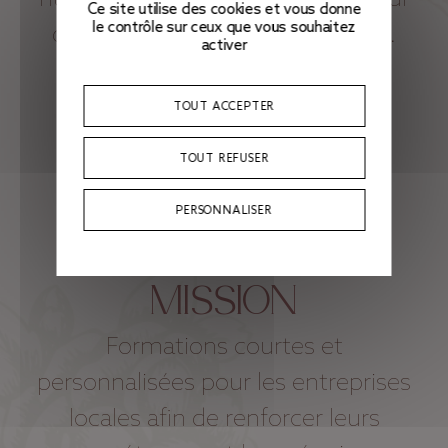
Ce site utilise des cookies et vous donne
le contrôle sur ceux que vous souhaitez
des organisations plus efficaces.
activer
TOUT ACCEPTER
TOUT REFUSER
PERSONNALISER
MISSION
Formations courtes et
personnalisées pour les entreprises
locales afin de renforcer leurs