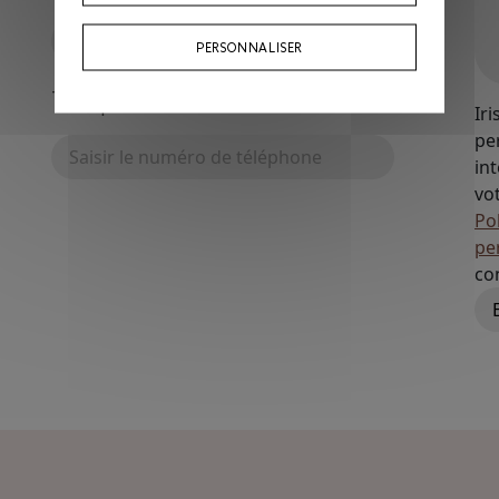
PERSONNALISER
Téléphone
Ir
pe
int
vo
Po
pe
co