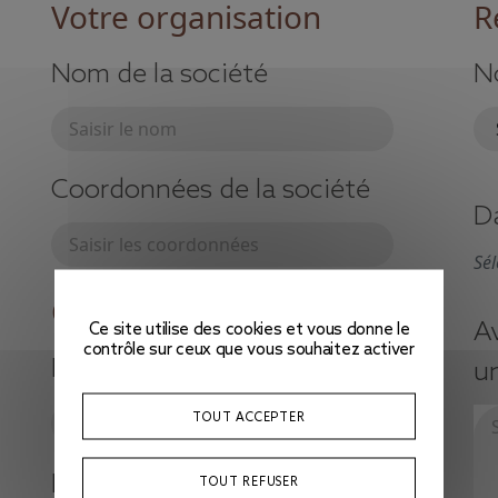
Votre organisation
R
Nom de la société
N
Coordonnées de la société
D
Sél
Contact principal
A
Ce site utilise des cookies et vous donne le
contrôle sur ceux que vous souhaitez activer
Nom
u
TOUT ACCEPTER
Email
TOUT REFUSER